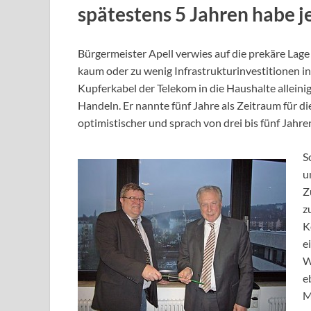
spätestens 5 Jahren habe j
Bürgermeister Apell verwies auf die prekäre Lag
kaum oder zu wenig Infrastrukturinvestitionen i
Kupferkabel der Telekom in die Haushalte alleinig
Handeln. Er nannte fünf Jahre als Zeitraum für di
optimistischer und sprach von drei bis fünf Jahre
S
u
Z
z
K
e
W
e
M