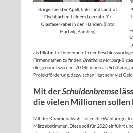
m
i
Bürgermeister Apell, links, und Landrat
i
Fischbach mit einem Leerrohr für
Glasfaserkabel in den Händen. (Foto
E
Hartwig Bambey)
V
D
als Pilotmittel benennen. In der Beschlussvorlage
Firmennamen zu finden.
Breitband Marburg-Bied
die genannt werden. 70 Millionen als Schätzung 
Projektförderung, dazwischen liegt sehr viel Geld
Mit der
Schuldenbremse
läss
die vielen Millionen sollen
Mit der Kommunalwahl sollen die Wahlbürger in
März abstimmen. Diese soll für 2020 einführt u