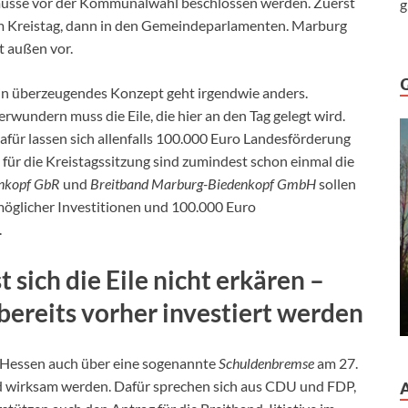
üsse vor der Kommunalwahl beschlossen werden. Zuerst
g
m Kreistag, dann in den Gemeindeparlamenten. Marburg
st außen vor.
in überzeugendes Konzept geht irgendwie anders.
erwundern muss die Eile, die hier an den Tag gelegt wird.
afür lassen sich allenfalls 100.000 Euro Landesförderung
 für die Kreistagssitzung sind zumindest schon einmal die
enkopf GbR
und
Breitband Marburg-Biedenkopf GmbH
sollen
möglicher Investitionen und 100.000 Euro
.
t sich die Eile nicht erkären –
 bereits vorher investiert werden
 Hessen auch über eine sogenannte
Schuldenbremse
am 27.
nd wirksam werden. Dafür sprechen sich aus CDU und FDP,