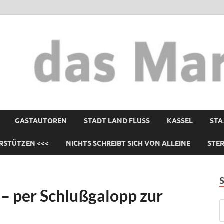
GASTAUTOREN
STADT LAND FLUSS
KASSEL
STA
RSTÜTZEN <<<
NICHTS SCHREIBT SICH VON ALLEINE
STE
 – per Schlußgalopp zur