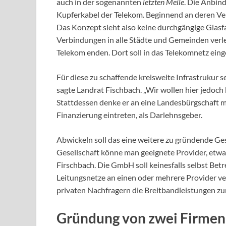
auch in der sogenannten
letzten Meile
. Die Anbin
Kupferkabel der Telekom. Beginnend an deren Vert
Das Konzept sieht also keine durchgängige Glasfa
Verbindungen in alle Städte und Gemeinden verle
Telekom enden. Dort soll in das Telekomnetz eing
Für diese zu schaffende kreisweite Infrastrukur s
sagte Landrat Fischbach. „Wir wollen hier jedoch 
Stattdessen denke er an eine Landesbürgschaft m
Finanzierung eintreten, als Darlehnsgeber.
Abwickeln soll das eine weitere zu gründende Ges
Gesellschaft könne man geeignete Provider, etwa
Firschbach. Die GmbH soll keinesfalls selbst Bet
Leitungsnetze an einen oder mehrere Provider ve
privaten Nachfragern die Breitbandleistungen zur
Gründung von zwei Firmen,