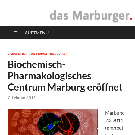
das Marburger.
Online-Magazin
HAUPTMENÜ
FORSCHUNG
/
PHILIPPS-UNIVERSITÄT
Biochemisch-
Pharmakologisches
Centrum Marburg eröffnet
7. Februar 2011
Marburg
7.2.2011
(pm/red)