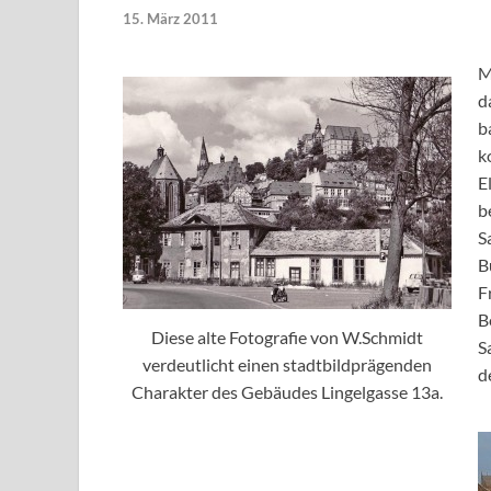
15. März 2011
M
d
b
k
E
b
S
B
F
B
Diese alte Fotografie von W.Schmidt
S
verdeutlicht einen stadtbildprägenden
d
Charakter des Gebäudes Lingelgasse 13a.