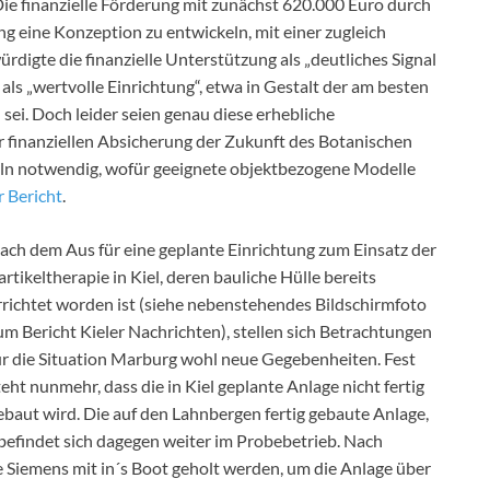
Die finanzielle Förderung mit zunächst 620.000 Euro durch
g eine Konzeption zu entwickeln, mit einer zugleich
rdigte die finanzielle Unterstützung als „deutliches Signal
s „wertvolle Einrichtung“, etwa in Gestalt der am besten
ei. Doch leider seien genau diese erhebliche
r finanziellen Absicherung der Zukunft des Botanischen
eln notwendig, wofür geeignete objektbezogene Modelle
 Bericht
.
ach dem Aus für eine geplante Einrichtung zum Einsatz der
artikeltherapie in Kiel, deren bauliche Hülle bereits
rrichtet worden ist (siehe nebenstehendes Bildschirmfoto
um Bericht Kieler Nachrichten), stellen sich Betrachtungen
ür die Situation Marburg wohl neue Gegebenheiten. Fest
teht nunmehr, dass die in Kiel geplante Anlage nicht fertig
ebaut wird. Die auf den Lahnbergen fertig gebaute Anlage,
efindet sich dagegen weiter im Probebetrieb. Nach
 Siemens mit in´s Boot geholt werden, um die Anlage über