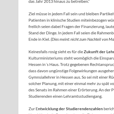
das Jahr 2013 hinaus zu betreiben.“
Ziel müsse in jedem Fall sein und bleiben Partike
Patienten in klinische Studien miteinbezogen wü
freilich seien dabei Fragen der Finanzierung, lau
Stand der Dinge. In jedem Fall seien die Rahmen
Ende in Kiel.
(Dies meint: nicht zum Nachteil von Ma
Keinesfalls rosig sieht es für die
Zukunft der Leh
Kulturministeriums steht womöglich die Einsparu
Hessen in´s Haus. Trotz gegebenen Rechtanspruch
dass davon ungünstige Folgewirkungen ausgehen.
Gymnsiallehrer in Hessen aus. So sei mit einer R
solcher Planung, mit einer einmal mehr zu spät 
des Senats im Rahmen einer Erörterung. An der Ph
Studierenden einen Lehramtsstudiengang.
Zur E
ntwicklung der Studierendenzahlen
berich