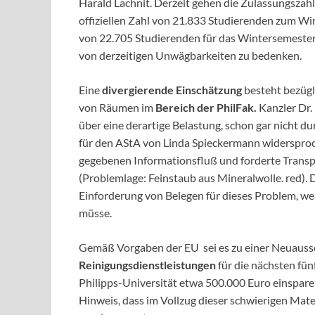
Harald Lachnit. Derzeit gehen die Zulassungszahl
offiziellen Zahl von 21.833 Studierenden zum Wi
von 22.705 Studierenden für das Wintersemester
von derzeitigen Unwägbarkeiten zu bedenken.
Eine
divergierende Einschätzung
besteht bezügl
von Räumen im
Bereich der PhilFak.
Kanzler Dr.
über eine derartige Belastung, schon gar nicht 
für den AStA von Linda Spieckermann widersproc
gegebenen Informationsfluß und forderte Trans
(Problemlage: Feinstaub aus Mineralwolle. red). 
Einforderung von Belegen für dieses Problem, w
müsse.
Gemäß Vorgaben der EU sei es zu einer Neuaus
Reinigungsdienstleistungen
für die nächsten fün
Philipps-Universität etwa 500.000 Euro einspar
Hinweis, dass im Vollzug dieser schwierigen Mat