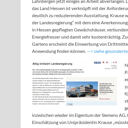
Lahnbergen jetzt einiges an Arbeit abverlangen. 
das Land Hessen ist verknüpft mit der Anforderun
deutlich zu reduzierenden Ausstattung. Krause wü
der Landesregierung“ mit dem eine Anerkennung al
in Hessen gepflegten Gewächshäuser, verbunden s
Energiefresser und damit sehr kostenträchtig. Zu
Gartens erscheint die Einwerbung von Drittmitt
Anwendung finden können.
—> siehe gesonderter
N
P
e
z
f
s
g
inzwischen wieder im Eigentum der Siemens AG, b
Einschätzung von Unipräsidentin Krause „müsste