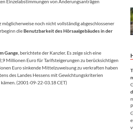
gen Einzelabstimmungen von Änderungsanträgen
z möglicherweise noch nicht vollständig abgeschlossener
rbeginn die
Benutzbarkeit des Hörsaalgebäudes in der
im Gange
, berichtete der Kanzler. Es zeige sich eine
2,9 Millionen Euro für Tarifsteigerungen zu berücksichtigen
llionen Euro sinkende Mittelzuweisung zu verkraften haben
T
itens des Landes Hessens mit Gewichtungskriterien
m
e kämen. (2001-09-22-03.18 CET)
G
d
m
P
G
e
v