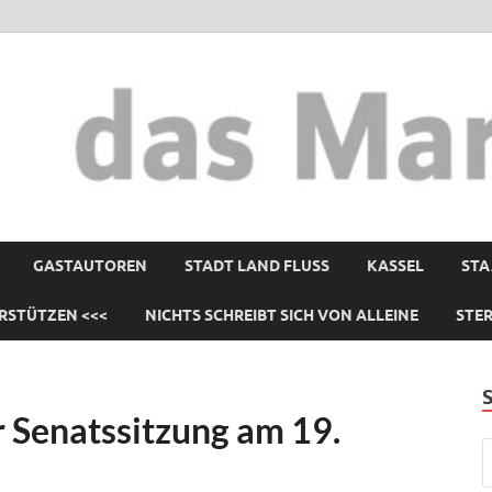
GASTAUTOREN
STADT LAND FLUSS
KASSEL
STA
RSTÜTZEN <<<
NICHTS SCHREIBT SICH VON ALLEINE
STE
r Senatssitzung am 19.