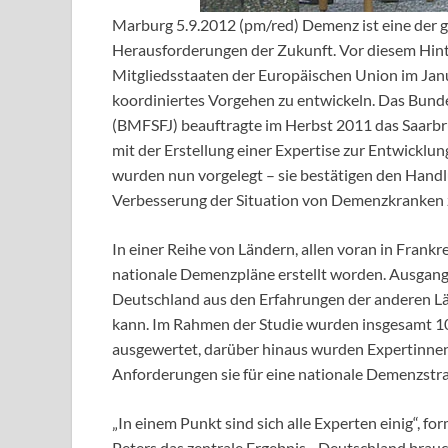
Marburg 5.9.2012 (pm/red) Demenz ist eine der g
Herausforderungen der Zukunft. Vor diesem Hint
Mitgliedsstaaten der Europäischen Union im Janu
koordiniertes Vorgehen zu entwickeln. Das Bunde
(BMFSFJ) beauftragte im Herbst 2011 das Saarbrüc
mit der Erstellung einer Expertise zur Entwicklu
wurden nun vorgelegt – sie bestätigen den Handl
Verbesserung der Situation von Demenzkranken z
In einer Reihe von Ländern, allen voran in Frankr
nationale Demenzpläne erstellt worden. Ausgangs
Deutschland aus den Erfahrungen der anderen Län
kann. Im Rahmen der Studie wurden insgesamt 1
ausgewertet, darüber hinaus wurden Expertinnen
Anforderungen sie für eine nationale Demenzstr
„In einem Punkt sind sich alle Experten einig“, for
Peters das zentrale Ergebnis, „Deutschland brau