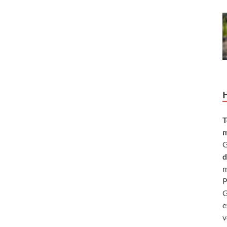
T
m
G
d
m
P
G
e
v