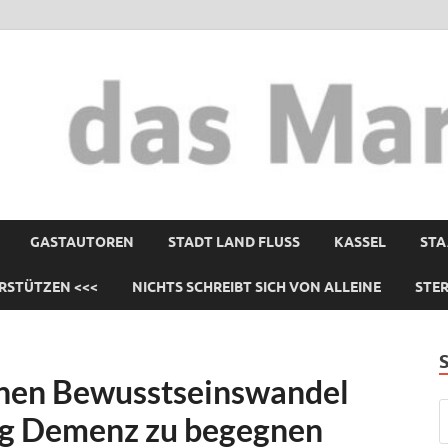
GASTAUTOREN
STADT LAND FLUSS
KASSEL
STA
RSTÜTZEN <<<
NICHTS SCHREIBT SICH VON ALLEINE
STE
inen Bewusstseinswandel
ng Demenz zu begegnen