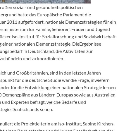
roßen sozial- und gesundheitspolitischen
ergrund hatte das Europäische Parlament die
ar 2011 aufgefordert, nationale Demenzstrategien für ein
sministerium für Familie, Senioren, Frauen und Jugend
ker iso-Institut für Sozialforschung und Sozialwirtschaft
ng einer nationalen Demenzstrategie. DieErgebnisse
ungsbedarf in Deutschland, die Aktivitäten zur
u bündeln und zu koordinieren.
eich und Großbritannien, sind in den letzten Jahren
punkt für die deutsche Studie war die Frage, inwiefern
der für die Entwicklung einer nationalen Strategie lernen
0 Demenzpläne aus Ländern Europas sowie aus Australien
 und Experten befragt, welche Bedarfe und
ategie Deutschlands sehen.
muliert die Projektleiterin am iso-Institut, Sabine Kirchen-
cht einen Bewusstseinswandel in der Gesellschaft, um der