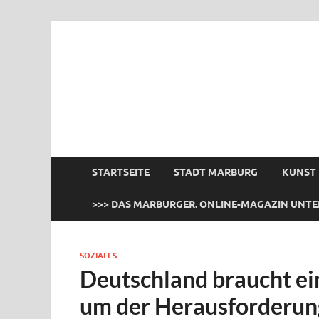
das Marburger.
Online-Magazin
STARTSEITE
STADT MARBURG
KUNST
>>> DAS MARBURGER. ONLINE-MAGAZIN UNTE
SOZIALES
Deutschland braucht e
um der Herausforderu