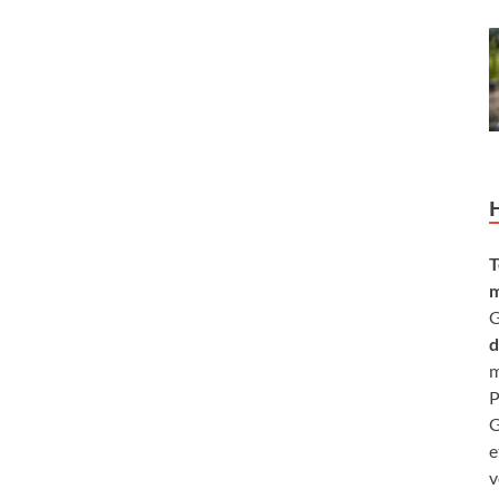
T
m
G
d
m
P
G
e
v