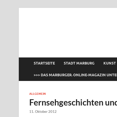
das Marburger.
Online-Magazin
STARTSEITE
STADT MARBURG
KUNST
>>> DAS MARBURGER. ONLINE-MAGAZIN UNTE
ALLGEMEIN
Fernsehgeschichten und 
11. Oktober 2012