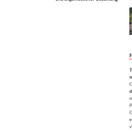
T
m
G
d
m
P
G
e
v