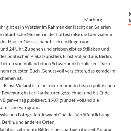
Marburg
hr gibt es in Wetzlar im Rahmen der Nacht der Galerien
en Städtische Museen in der Lottestraße und der Galerie
 der Hauser Gasse, spannt sich ein Bogen von
nd 24 Uhr. Zu sehen und erleben gibt es Stilleben und
des politischen Plakatkünstlers Ernst Volland aus Berlin.
Arbeiten von Volland einen Schwerpunkt erblicken. Dazu
inem neuesten Buch ‚Genussvoll verzichten‘, das gerade im
chienen ist.
Ernst Volland
ist einer der renommiertesten politischen
r Bewegung hat er Karikaturen gezeichnet und bis Ende
m Eigenverlag publiziert. 1987 gründet Volland die
komische Fotografie.
ssischen Fotografen Jewgeni Chaldej. Veröffentlichung
 Berlin, und anderen Orten.
dächtnis gebrannte Bilder – beschäftigen ihn seit Anfang