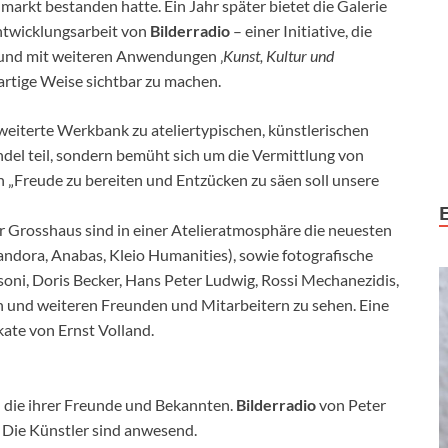
markt bestanden hatte. Ein Jahr später bietet die Galerie
Entwicklungsarbeit von
Bilderradio
– einer Initiative, die
n und mit weiteren Anwendungen ‚
Kunst, Kultur und
uartige Weise sichtbar zu machen.
rweiterte Werkbank zu ateliertypischen, künstlerischen
del teil, sondern bemüht sich um die Vermittlung von
n „Freude zu bereiten und Entzücken zu säen soll unsere
r Grosshaus sind in einer Atelieratmosphäre die neuesten
andora, Anabas, Kleio Humanities), sowie fotografische
soni, Doris Becker, Hans Peter Ludwig, Rossi Mechanezidis,
n und weiteren Freunden und Mitarbeitern zu sehen. Eine
kate von Ernst Volland.
 die ihrer Freunde und Bekannten.
Bilderradio
von Peter
 Die Künstler sind anwesend.