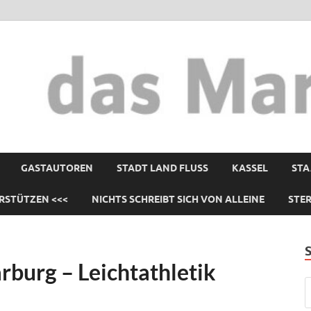
GASTAUTOREN
STADT LAND FLUSS
KASSEL
STA
RSTÜTZEN <<<
NICHTS SCHREIBT SICH VON ALLEINE
STE
burg – Leichtathletik