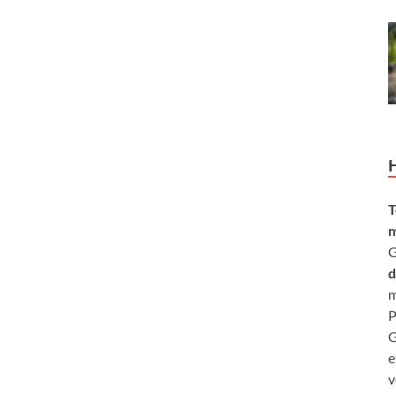
T
m
G
d
m
P
G
e
v