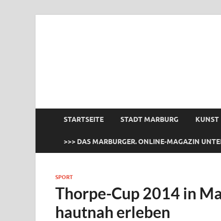
das Marburger.
Online-Magazin
STARTSEITE
STADT MARBURG
KUNST
>>> DAS MARBURGER. ONLINE-MAGAZIN UNTE
SPORT
Thorpe-Cup 2014 in Mar
hautnah erleben