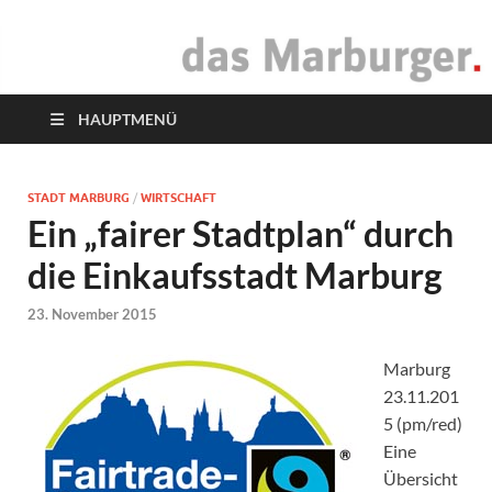
das Marburger.
Online-Magazin
HAUPTMENÜ
STADT MARBURG
/
WIRTSCHAFT
Ein „fairer Stadtplan“ durch
die Einkaufsstadt Marburg
23. November 2015
Marburg
23.11.201
5 (pm/red)
Eine
Übersicht