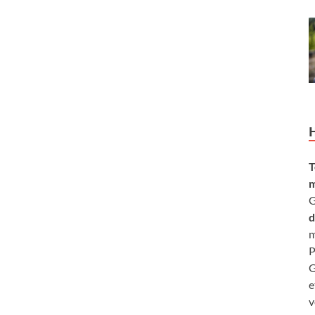
T
m
G
d
m
P
G
e
v