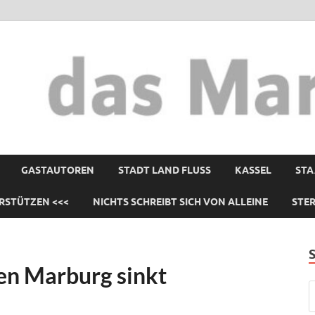
GASTAUTOREN
STADT LAND FLUSS
KASSEL
STA
RSTÜTZEN <<<
NICHTS SCHREIBT SICH VON ALLEINE
STE
en Marburg sinkt