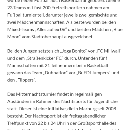
wurde neben Fußball auch Basketball angeboten. Alleine
23 Teams mit fast 200 Freizeitsportlern nahmen am
Fußballturnier teil, darunter jeweils zwei gemischte und
zwei Mädchenmannschaften. Als beste wurden bei den
Mixed-Teams „Alles auf ex 06“ und bei den Mädchen „Blue
Moon“ vom Stadtoberhaupt ausgezeichnet.
Bei den Jungen setzte sich „Joga Bonito“ vor „FC Millwall“
und dem „Straßenkicker FC“ durch. Unter den fünf
Mannschaften mit 21 Teilnehmern beim Basketball
gewann das Team „Dubnation“ vor „BuFDi Jumpers“ und
den „Flippers“.
Das Mitternachtsturnier findet in regelmäßigen
Abständen im Rahmen des Nachtsports für Jugendliche
statt. Dieser ist eine Initiative, die in Marburg seit 2008
besteht. Der Nachtsport ist ein freitagabendlicher
Treffpunkt von 22 bis 24 Uhr in der Großsporthalle des