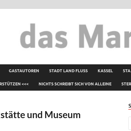
GASTAUTOREN
STADT LAND FLUSS
KASSEL
STA
RSTÜTZEN <<<
NICHTS SCHREIBT SICH VON ALLEINE
STE
kstätte und Museum