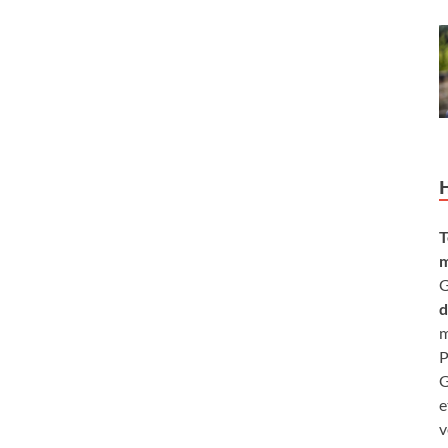
T
m
G
d
m
P
G
e
v