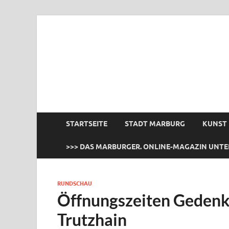
das Marburger.
Online-Magazin
STARTSEITE
STADT MARBURG
KUNST
>>> DAS MARBURGER. ONLINE-MAGAZIN UNTE
RUNDSCHAU
Öffnungszeiten Geden
Trutzhain