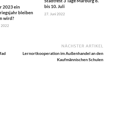
Stadtfest 3 Tage Marburg 8.
bis 10. Juli
r 2023 ein
riegsjahr bleiben
27. Juni 2022
n wird?
r 2022
NÄCHSTER ARTIKEL
fad
Lernortkooperation im Außenhandel an den
Kaufmännischen Schulen