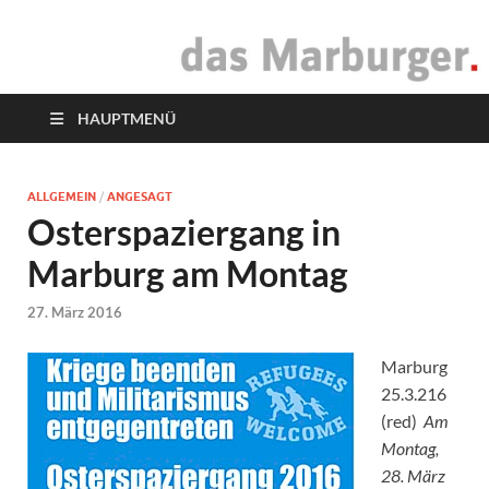
das Marburger.
Online-Magazin
HAUPTMENÜ
ALLGEMEIN
/
ANGESAGT
Osterspaziergang in
Marburg am Montag
27. März 2016
Marburg
25.3.216
(red)
Am
Montag,
28. März