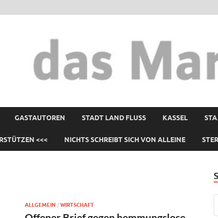
GASTAUTOREN
STADT LAND FLUSS
KASSEL
STA
RSTÜTZEN <<<
NICHTS SCHREIBT SICH VON ALLEINE
STE
ALLGEMEIN
/
WIRTSCHAFT
Offener Brief gegen hemmungslose