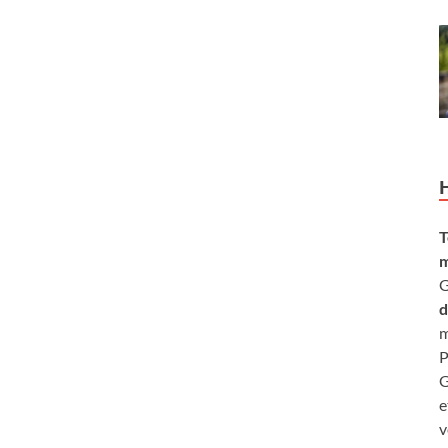
T
m
G
d
m
P
G
e
v