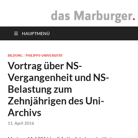
das Marburger.
Online-Magazin
HAUPTMENÜ
BILDUNG
/
PHILIPPS-UNIVERSITÄT
Vortrag über NS-
Vergangenheit und NS-
Belastung zum
Zehnjährigen des Uni-
Archivs
11. April 2016