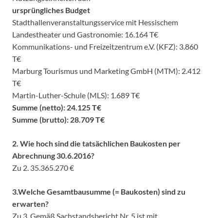
ursprüngliches Budget
Stadthallenveranstaltungsservice mit Hessischem
Landestheater und Gastronomie: 16.164 T€
Kommunikations- und Freizeitzentrum e.V. (KFZ): 3.860
T€
Marburg Tourismus und Marketing GmbH (MTM): 2.412
T€
Martin-Luther-Schule (MLS): 1.689 T€
Summe (netto): 24.125 T€
Summe (brutto): 28.709 T€
2. Wie hoch sind die tatsächlichen Baukosten per
Abrechnung 30.6.2016?
Zu 2. 35.365.270 €
3.Welche Gesamtbausumme (= Baukosten) sind zu
erwarten?
Zu 3. Gemäß Sachstandsbericht Nr. 5 ist mit