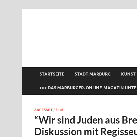
das Marburger.
Online-Magazin
STARTSEITE
STADT MARBURG
KUNST
>>> DAS MARBURGER. ONLINE-MAGAZIN UNTE
ANGESAGT
/
FILM
“Wir sind Juden aus Br
Diskussion mit Regisse