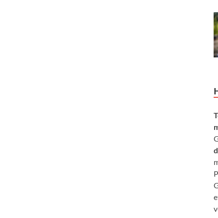
T
m
G
d
m
P
G
e
v