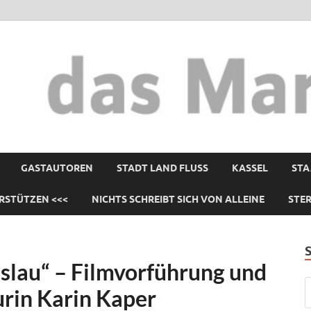
GASTAUTOREN
STADT LAND FLUSS
KASSEL
STA
RSTÜTZEN <<<
NICHTS SCHREIBT SICH VON ALLEINE
STE
eslau“ – Filmvorführung und
urin Karin Kaper