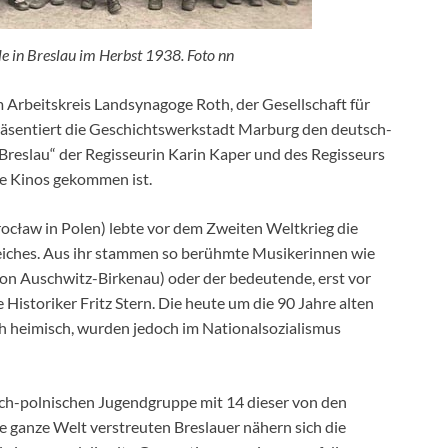
le in Breslau im Herbst 1938. Foto nn
rbeitskreis Landsynagoge Roth, der Gesellschaft für
äsentiert die Geschichtswerkstadt Marburg den deutsch-
reslau“ der Regisseurin Karin Kaper und des Regisseurs
ie Kinos gekommen ist.
rocław in Polen) lebte vor dem Zweiten Weltkrieg die
eiches. Aus ihr stammen so berühmte Musikerinnen wie
on Auschwitz-Birkenau) oder der bedeutende, erst vor
storiker Fritz Stern. Die heute um die 90 Jahre alten
ch heimisch, wurden jedoch im Nationalsozialismus
ch-polnischen Jugendgruppe mit 14 dieser von den
ie ganze Welt verstreuten Breslauer nähern sich die