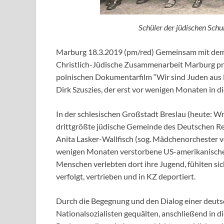
Schüler der jüdischen Schu
Marburg 18.3.2019 (pm/red) Gemeinsam mit dem A
Christlich-Jüdische Zusammenarbeit Marburg pr
polnischen Dokumentarfilm “Wir sind Juden aus B
Dirk Szuszies, der erst vor wenigen Monaten in d
In der schlesischen Großstadt Breslau (heute: W
drittgrößte jüdische Gemeinde des Deutschen R
Anita Lasker-Wallfisch (sog. Mädchenorchester v
wenigen Monaten verstorbene US-amerikanische Hi
Menschen verlebten dort ihre Jugend, fühlten si
verfolgt, vertrieben und in KZ deportiert.
Durch die Begegnung und den Dialog einer deuts
Nationalsozialisten gequälten, anschließend in d