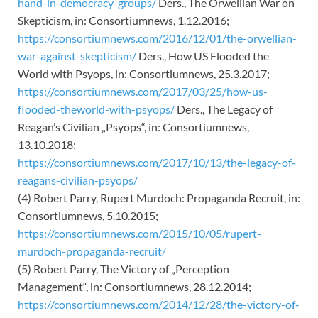
hand-in-democracy-groups/
Ders., The Orwellian War on
Skepticism, in: Consortiumnews, 1.12.2016;
https://consortiumnews.com/2016/12/01/the-orwellian-
war-against-skepticism/
Ders., How US Flooded the
World with Psyops, in: Consortiumnews, 25.3.2017;
https://consortiumnews.com/2017/03/25/how-us-
flooded-theworld-with-psyops/
Ders., The Legacy of
Reagan’s Civilian „Psyops“, in: Consortiumnews,
13.10.2018;
https://consortiumnews.com/2017/10/13/the-legacy-of-
reagans-civilian-psyops/
(4) Robert Parry, Rupert Murdoch: Propaganda Recruit, in:
Consortiumnews, 5.10.2015;
https://consortiumnews.com/2015/10/05/rupert-
murdoch-propaganda-recruit/
(5) Robert Parry, The Victory of „Perception
Management“, in: Consortiumnews, 28.12.2014;
https://consortiumnews.com/2014/12/28/the-victory-of-