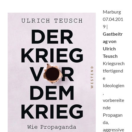
Marburg
07.04.201
9 |
Gastbeitr
ag von
Ulrich
Teusch
Kriegsrech
tfertigend
e
Ideologien
,
vorbereite
nde
Propagan
da,
aggressive