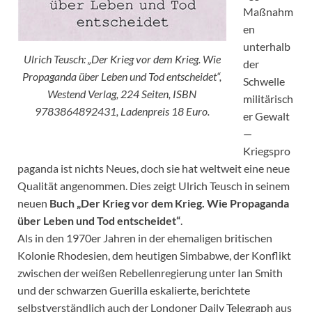
Maßnahm
en
unterhalb
Ulrich Teusch: „Der Krieg vor dem Krieg. Wie
der
Propaganda über Leben und Tod entscheidet“,
Schwelle
Westend Verlag, 224 Seiten, ISBN
militärisch
9783864892431, Ladenpreis 18 Euro.
er Gewalt
—
Kriegspro
paganda ist nichts Neues, doch sie hat weltweit eine neue
Qualität angenommen. Dies zeigt Ulrich Teusch in seinem
neuen
Buch „Der Krieg vor dem Krieg. Wie Propaganda
über Leben und Tod entscheidet“
.
Als in den 1970er Jahren in der ehemaligen britischen
Kolonie Rhodesien, dem heutigen Simbabwe, der Konflikt
zwischen der weißen Rebellenregierung unter Ian Smith
und der schwarzen Guerilla eskalierte, berichtete
selbstverständlich auch der Londoner Daily Telegraph aus