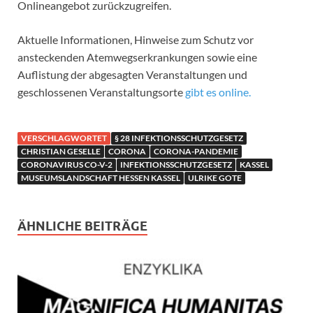
Onlineangebot zurückzugreifen.
Aktuelle Informationen, Hinweise zum Schutz vor
ansteckenden Atemwegserkrankungen sowie eine
Auflistung der abgesagten Veranstaltungen und
geschlossenen Veranstaltungsorte
gibt es online.
VERSCHLAGWORTET
§ 28 INFEKTIONSSCHUTZGESETZ
CHRISTIAN GESELLE
CORONA
CORONA-PANDEMIE
CORONAVIRUS CO-V-2
INFEKTIONSSCHUTZGESETZ
KASSEL
MUSEUMSLANDSCHAFT HESSEN KASSEL
ULRIKE GOTE
ÄHNLICHE BEITRÄGE