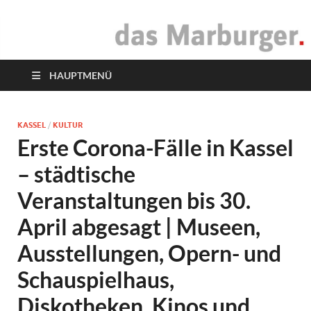
das Marburger.
Online-Magazin
HAUPTMENÜ
KASSEL
/
KULTUR
Erste Corona-Fälle in Kassel
– städtische
Veranstaltungen bis 30.
April abgesagt | Museen,
Ausstellungen, Opern- und
Schauspielhaus,
Diskotheken, Kinos und