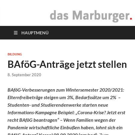
das Marburger.
Online-Magazin
HAUPTMENÜ
BILDUNG
BAföG-Anträge jetzt stellen
8. September 2020
BAföG-Verbesserungen zum Wintersemester 2020/2021:
Elternfreibeträge steigen um 3%, Bedarfssätze um 2% –
Studenten- und Studierendenwerke starten neue
Informations-Kampagne
Beispiel: „Corona-Krise? Jetzt erst
recht BAföG beantragen“ –
Wenn Familien wegen der
Pandemie wirtschaftliche Einbußen haben, lohnt sich ein
BAföG-Antrag“
Kassel 08.09.2020 (pm/red)
Zum