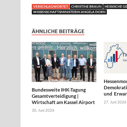
VERSCHLAGWORTET
CHRISTINE BRAUN
HESSISCHE G
WISSENSCHAFTSMINISTERIN ANGELA DORN
ÄHNLICHE BEITRÄGE
Hessenmon
Demokratie
Bundesweite IHK-Tagung
und Erwar
Gesamtverteidigung |
Wirtschaft am Kassel Airport
27. Juni 2026
30. Juni 2026