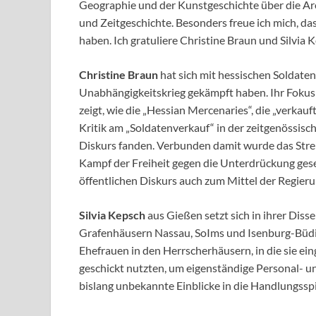
Geographie und der Kunstgeschichte über die Arc
und Zeitgeschichte. Besonders freue ich mich, da
haben. Ich gratuliere Christine Braun und Silvia K
Christine Braun
hat sich mit hessischen Soldaten
Unabhängigkeitskrieg gekämpft haben. Ihr Fokus 
zeigt, wie die „Hessian Mercenaries“, die „verkauf
Kritik am „Soldatenverkauf“ in der zeitgenössisc
Diskurs fanden. Verbunden damit wurde das Stre
Kampf der Freiheit gegen die Unterdrückung ges
öffentlichen Diskurs auch zum Mittel der Regieru
Silvia Kepsch
aus Gießen setzt sich in ihrer Dis
Grafenhäusern Nassau, SoIms und Isenburg-Büdin
Ehefrauen in den Herrscherhäusern, in die sie ein
geschickt nutzten, um eigenständige Personal- und
bislang unbekannte Einblicke in die Handlungssp