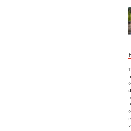
T
m
G
d
m
P
G
e
v