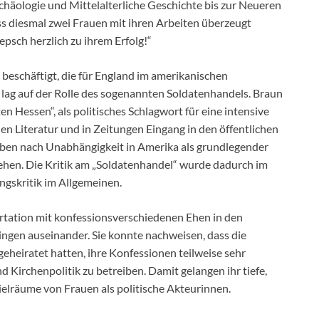
häologie und Mittelalterliche Geschichte bis zur Neueren
ss diesmal zwei Frauen mit ihren Arbeiten überzeugt
epsch herzlich zu ihrem Erfolg!“
 beschäftigt, die für England im amerikanischen
lag auf der Rolle des sogenannten Soldatenhandels. Braun
ten Hessen“, als politisches Schlagwort für eine intensive
hen Literatur und in Zeitungen Eingang in den öffentlichen
ben nach Unabhängigkeit in Amerika als grundlegender
ehen. Die Kritik am „Soldatenhandel“ wurde dadurch im
ngskritik im Allgemeinen.
sertation mit konfessionsverschiedenen Ehen in den
gen auseinander. Sie konnte nachweisen, dass die
geheiratet hatten, ihre Konfessionen teilweise sehr
 Kirchenpolitik zu betreiben. Damit gelangen ihr tiefe,
ielräume von Frauen als politische Akteurinnen.