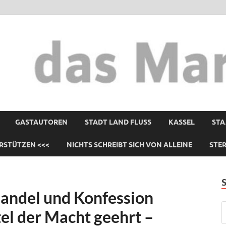
GASTAUTOREN
STADT LAND FLUSS
KASSEL
STA
RSTÜTZEN <<<
NICHTS SCHREIBT SICH VON ALLEINE
STE
andel und Konfession
tel der Macht geehrt –