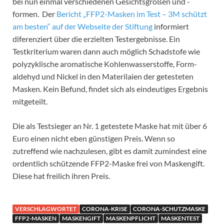
bei nun einmal verschiedenen Gesichtsgrößen und -
formen. Der
Bericht „
FFP2-Masken im Test –
3M schützt
am besten“ auf der Webseite der Stiftung
informiert
diferenziert über die erzielten Testergebnisse. Ein
Testkriterium waren dann auch möglich Schadstofe wie
poly­zyklische aromatische Kohlen­wasser­stoffe, Form­
aldehyd und Nickel in den Materilaien der getesteten
Masken. Kein Befund, findet sich als eindeutiges Ergebnis
mitgeteilt.
Die als Testsieger an Nr. 1 getestete Maske hat mit über 6
Euro einen nicht eben günstigen Preis. Wenn so
zutreffend wie nachzulesen, gibt es damit zumindest eine
ordentlich schützende FFP2-Maske frei von Maskengift.
Diese hat freilich ihren Preis.
VERSCHLAGWORTET
CORONA-KRISE
CORONA-SCHUTZMASKE
FFP2-MASKEN
MASKENGIFT
MASKENPFLICHT
MASKENTEST