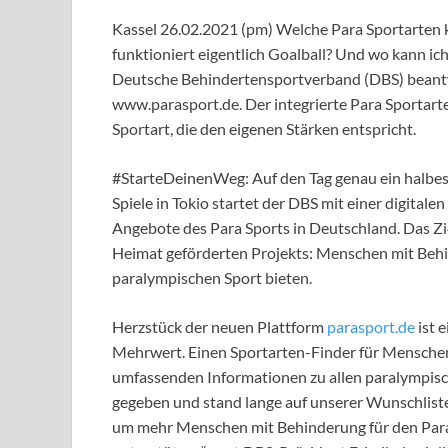
Kassel 26.02.2021 (pm) Welche Para Sportarten 
funktioniert eigentlich Goalball? Und wo kann i
Deutsche Behindertensportverband (DBS) beantwo
www.parasport.de. Der integrierte Para Sportarte
Sportart, die den eigenen Stärken entspricht.
#StarteDeinenWeg: Auf den Tag genau ein halbes
Spiele in Tokio startet der DBS mit einer digitale
Angebote des Para Sports in Deutschland. Das Z
Heimat geförderten Projekts: Menschen mit Behin
paralympischen Sport bieten.
Herzstück der neuen Plattform
parasport.de
ist 
Mehrwert. Einen Sportarten-Finder für Menschen 
umfassenden Informationen zu allen paralympisch
gegeben und stand lange auf unserer Wunschliste. 
um mehr Menschen mit Behinderung für den Para