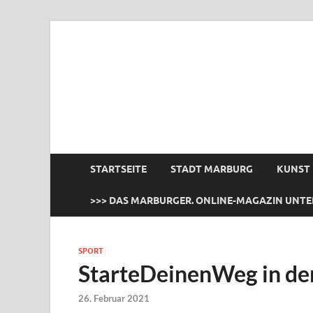
das Marburger.
Online-Magazin
STARTSEITE
STADT MARBURG
KUNST
>>> DAS MARBURGER. ONLINE-MAGAZIN UNTE
SPORT
StarteDeinenWeg in de
26. Februar 2021