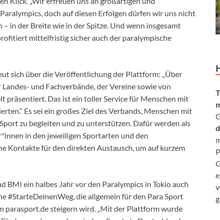
en Klick. „Wir erfreuen uns an großartigen und
aralympics, doch auf diesen Erfolgen dürfen wir uns nicht
 in der Breite wie in der Spitze. Und wenn insgesamt
fitiert mittelfristig sicher auch der paralympische
t sich über die Veröffentlichung der Plattform: „Über
er Landes- und Fachverbände, der Vereine sowie von
T
präsentiert. Das ist ein toller Service für Menschen mit
m
erten.“ Es sei ein großes Ziel des Verbands, Menschen mit
G
Sport zu begleiten und zu unterstützen. Dafür werden als
d
*innen in den jeweiligen Sportarten und den
m
he Kontakte für den direkten Austausch, um auf kurzem
P
G
e
d BMI ein halbes Jahr vor den Paralympics in Tokio auch
v
e #StarteDeinenWeg, die allgemein für den Para Sport
g
m parasport.de steigern wird. „Mit der Plattform wurde