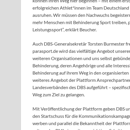
können ihren Weg hier beginnen – mit einem erst
erfolgreichen Athlet*innen im Team Deutschland P
ausruhen. Wir müssen den Nachwuchs begeistern –
mehr Menschen mit Behinderung Sport treiben, pro
Leistungssport“, erklärt Beucher.
Auch DBS-Generalsekretär Torsten Burmester freu
parasport.de wird das vielfältige Angebot unser
weiteren Organisationen und uns selbst gebündelt 
Behinderung, deren Angehörige und alle Interessi
Behinderung auf ihrem Weg in den organisierten 
weiteres Angebot der Plattform Ansprechpartner
Landesverbänden des DBS aufgeführt – spezifisc
Weg zum Ziel zu gelangen.
Mit Veröffentlichung der Plattform geben DBS un
den Startschuss für die Kommunikationskampagn
werben und parallel die Bekanntheit der Plattfor