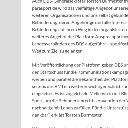
Auch DBS-Generalsekretär Torsten Burmester freu
parasport.de wird das vielfältige Angebot unser
weiteren Organisationen und uns selbst gebündelt 
Behinderung, deren Angehörige und alle Interessi
Behinderung auf ihrem Weg in den organisierten 
weiteres Angebot der Plattform Ansprechpartner
Landesverbänden des DBS aufgeführt – spezifisc
Weg zum Ziel zu gelangen.
Mit Veröffentlichung der Plattform geben DBS un
den Startschuss für die Kommunikationskampagn
werben und parallel die Bekanntheit der Plattfor
seitens des BMI ein weiterer wichtiger Schritt z
eingeleitet. Es ist zugleich ein Meilenstein mit 
Sport, um die Behindertenrechtskonvention der
nachhaltig mit Leben zu füllen. Für die Unterstü
dankbar“, erklärt Torsten Burmester.