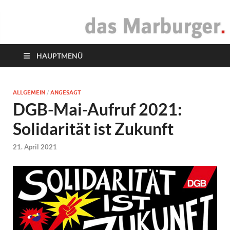
das Marburger.
Online-Magazin
HAUPTMENÜ
ALLGEMEIN
/
ANGESAGT
DGB-Mai-Aufruf 2021:
Solidarität ist Zukunft
21. April 2021