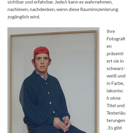
sichtbar und erfahrbar. Jede/r kann es wahrnehmen,
nachlesen, nachdenken, wenn diese Rauminszenierung
zugänglich wird.
Ihre
Fotografi
en
präsenti
ert sie in
schwarz-
weiß und
in Farbe,
lakonisc
h ohne
Titel und
Texterläu
terungen
. Es gibt