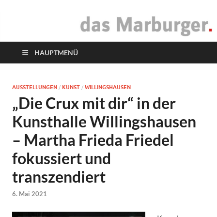
das Marburger.
Online-Magazin
HAUPTMENÜ
AUSSTELLUNGEN
/
KUNST
/
WILLINGSHAUSEN
„Die Crux mit dir“ in der
Kunsthalle Willingshausen
– Martha Frieda Friedel
fokussiert und
transzendiert
6. Mai 2021