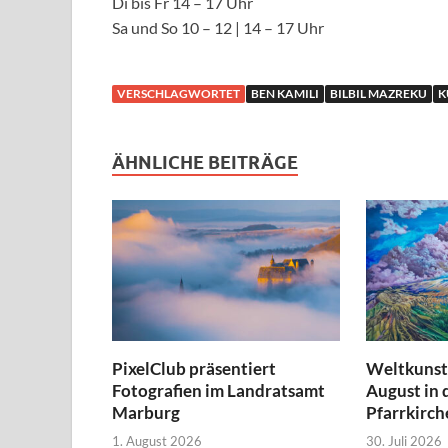
Di bis Fr 14 – 17 Uhr
Sa und So 10 – 12 | 14 – 17 Uhr
VERSCHLAGWORTET
BEN KAMILI
BILBIL MAZREKU
K
ÄHNLICHE BEITRÄGE
PixelClub präsentiert
Weltkunst 
Fotografien im Landratsamt
August in 
Marburg
Pfarrkirch
1. August 2026
30. Juli 2026