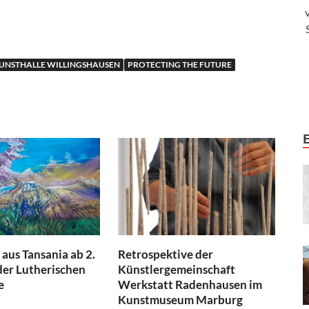
UNSTHALLE WILLINGSHAUSEN
PROTECTING THE FUTURE
aus Tansania ab 2.
Retrospektive der
der Lutherischen
Künstlergemeinschaft
e
Werkstatt Radenhausen im
Kunstmuseum Marburg