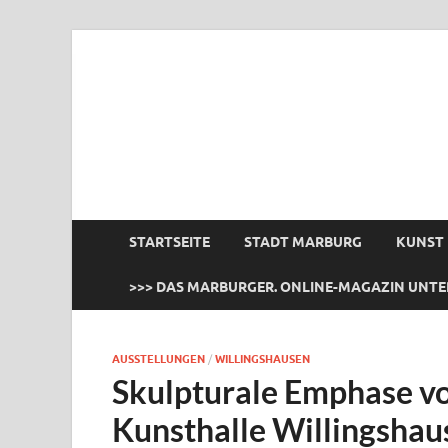
das Marburger.
Online-Magazin
STARTSEITE
STADT MARBURG
KUNST
>>> DAS MARBURGER. ONLINE-MAGAZIN UNTE
AUSSTELLUNGEN
/
WILLINGSHAUSEN
Skulpturale Emphase vo
Kunsthalle Willingshau