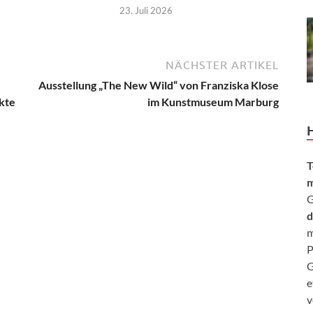
23. Juli 2026
NÄCHSTER ARTIKEL
Ausstellung „The New Wild“ von Franziska Klose
ekte
im Kunstmuseum Marburg
T
m
G
d
m
P
G
e
v