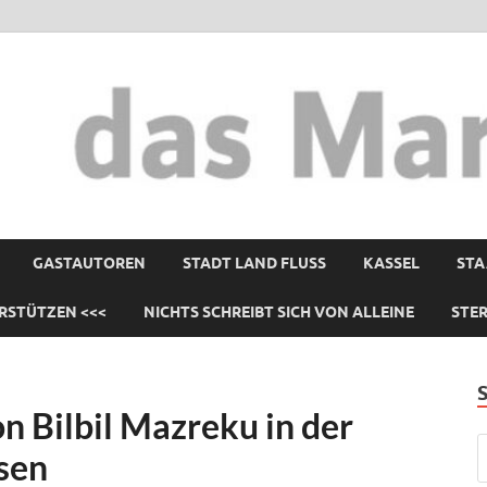
GASTAUTOREN
STADT LAND FLUSS
KASSEL
STA
RSTÜTZEN <<<
NICHTS SCHREIBT SICH VON ALLEINE
STE
n Bilbil Mazreku in der
sen