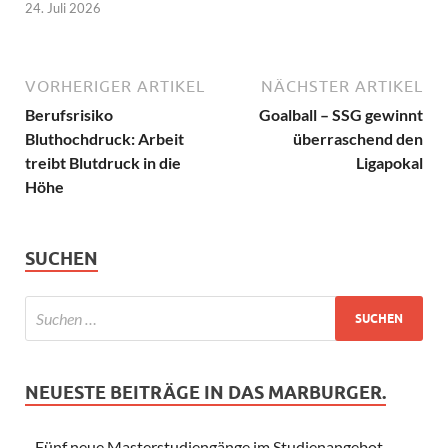
24. Juli 2026
VORHERIGER ARTIKEL
NÄCHSTER ARTIKEL
Berufsrisiko
Goalball – SSG gewinnt
Bluthochdruck: Arbeit
überraschend den
treibt Blutdruck in die
Ligapokal
Höhe
SUCHEN
NEUESTE BEITRÄGE IN DAS MARBURGER.
Fünf neue Masterstudiengänge im Studienangebot –