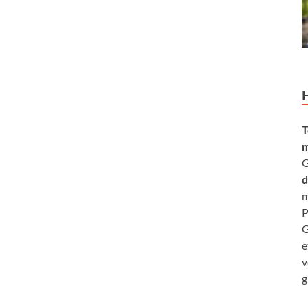
T
m
G
d
m
P
G
e
v
g