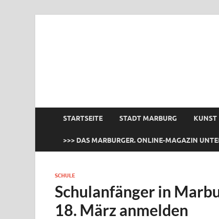
das Marburger.
Online-Magazin
STARTSEITE
STADT MARBURG
KUNST
>>> DAS MARBURGER. ONLINE-MAGAZIN UNTE
SCHULE
Schulanfänger in Marb
18. März anmelden