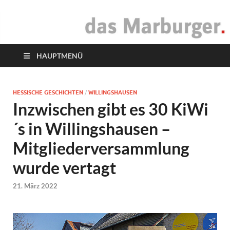
das Marburger.
Online-Magazin
HAUPTMENÜ
HESSISCHE GESCHICHTEN
/
WILLINGSHAUSEN
Inzwischen gibt es 30 KiWi
´s in Willingshausen –
Mitgliederversammlung
wurde vertagt
21. März 2022