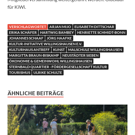
für KiWi.
VERSCHLAGWORTET
ARJAN MIJO
ELISABETH DITTSCHAR
ERIKA SCHÄFER
HARTWIG BAMBEY
HENRIETTE SCHMIDT-BONN
JOHANNES SCHAAF
JÖRG HAAFKE
KULTUR-INITIATIVE WILLINGSHAUSEN E.V.
KULTURHAUS ANTREFF
KUNST
MALSCHULE WILLINGSHAUSEN
MARGITTA BRAUN-BISKAMP
NEUSTÄDTER SIEBEN
ÖKONOMIE & GEMEINWOHL WILLINGSHAUSEN
STERNBALD QUARTIER - FÖRDERGESELLSCHAFT KULTUR
TOURISMUS
ULRIKE SCHULTE
ÄHNLICHE BEITRÄGE