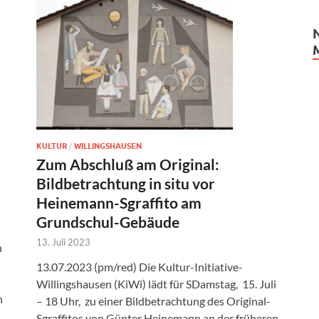
KULTUR
/
WILLINGSHAUSEN
Zum Abschluß am Original:
Bildbetrachtung in situ vor
Heinemann-Sgraffito am
Grundschul-Gebäude
13. Juli 2023
n
13.07.2023 (pm/red) Die Kultur-Initiative-
Willingshausen (KiWi) lädt für SDamstag, 15. Juli
n
– 18 Uhr, zu einer Bildbetrachtung des Original-
Sgraffitos von Günter Heinemann an der früheren