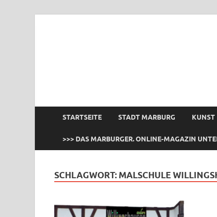
das Marburger.
Online-Magazin
STARTSEITE
STADT MARBURG
KUNST
>>> DAS MARBURGER. ONLINE-MAGAZIN UNTE
SCHLAGWORT:
MALSCHULE WILLING