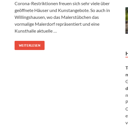
Corona-Restriktionen freuen sich sehr viele über
geöffnete Häuser und Kunstangebote. So auch in
Willingshausen, wo das Malerstübchen das
vormalige Malerdorf repräsentiert und eine
Kunsthalle aktuelle …
WEITERLESEN
T
m
G
d
m
P
G
e
v