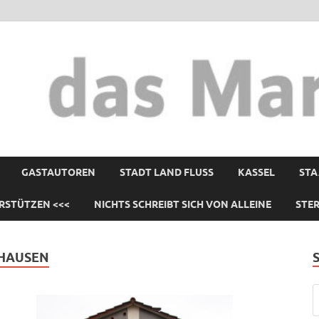
GASTAUTOREN
STADT LAND FLUSS
KASSEL
STA
RSTÜTZEN <<<
NICHTS SCHREIBT SICH VON ALLEINE
STE
SHAUSEN