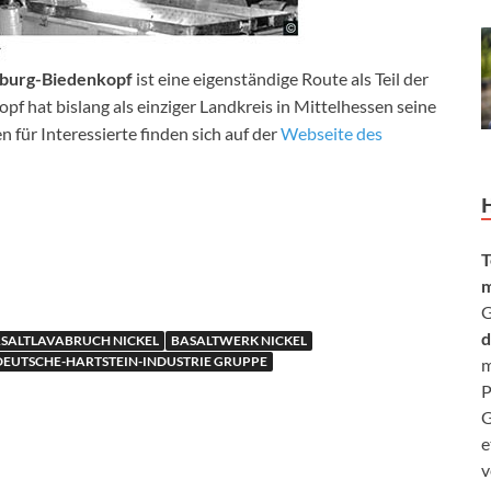
arburg-Biedenkopf
ist eine eigenständige Route als Teil der
f hat bislang als einziger Landkreis in Mittelhessen seine
 für Interessierte finden sich auf der
Webseite des
T
m
G
d
SALTLAVABRUCH NICKEL
BASALTWERK NICKEL
DEUTSCHE-HARTSTEIN-INDUSTRIE GRUPPE
m
P
G
e
v