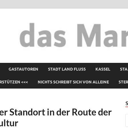
GASTAUTOREN
STADT LAND FLUSS
KASSEL
STA
RSTÜTZEN <<<
NICHTS SCHREIBT SICH VON ALLEINE
STE
r Standort in der Route der
ultur