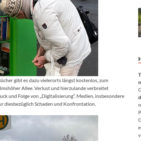
T
Bücher gibt es dazu vielerorts längst kostenlos, zum
m
lmshöher Allee. Verlust und hierzulande verbreitet
G
ck und Folge von „Digitalisierung“. Medien, insbesondere
d
nur diesbezüglich Schaden und Konfrontation.
m
P
G
e
v