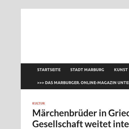
das Marburger.
Online-Magazin
STARTSEITE
STADT MARBURG
KUNST
>>> DAS MARBURGER. ONLINE-MAGAZIN UNTE
KULTUR
Märchenbrüder in Grie
Gesellschaft weitet int