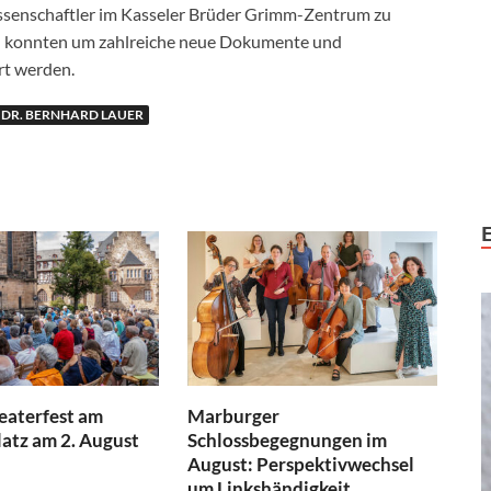
ssenschaftler im Kasseler Brüder Grimm-Zentrum zu
n konnten um zahlreiche neue Dokumente und
rt werden.
DR. BERNHARD LAUER
aterfest am
Marburger
atz am 2. August
Schlossbegegnungen im
August: Perspektivwechsel
um Linkshändigkeit,