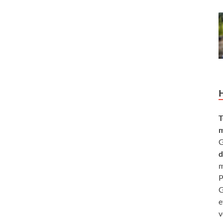
T
m
G
d
m
P
G
e
v