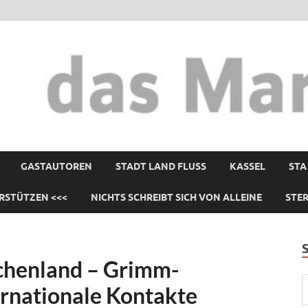
GASTAUTOREN
STADT LAND FLUSS
KASSEL
STA
RSTÜTZEN <<<
NICHTS SCHREIBT SICH VON ALLEINE
STE
chenland – Grimm-
ernationale Kontakte