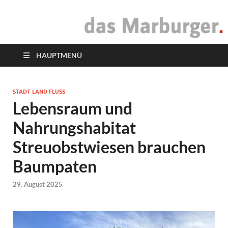
das Marburger.
Online-Magazin
HAUPTMENÜ
STADT LAND FLUSS
Lebensraum und
Nahrungshabitat
Streuobstwiesen brauchen
Baumpaten
29. August 2025