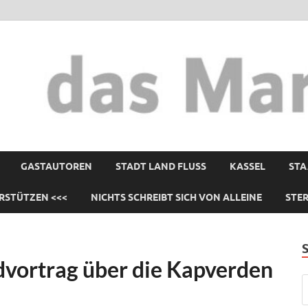
GASTAUTOREN
STADT LAND FLUSS
KASSEL
STA
RSTÜTZEN <<<
NICHTS SCHREIBT SICH VON ALLEINE
STE
ldvortrag über die Kapverden