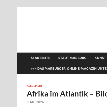
das Marburger.
Online-Magazin
STARTSEITE
STADT MARBURG
KUNST
>>> DAS MARBURGER. ONLINE-MAGAZIN UNTE
ALLGEMEIN
Afrika im Atlantik – Bi
8. Mai 2026