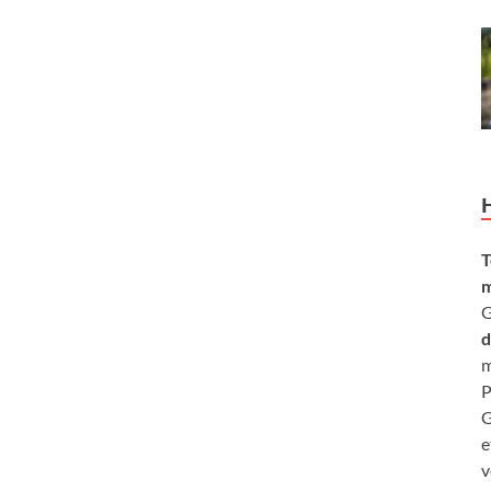
T
m
G
d
m
P
G
e
v