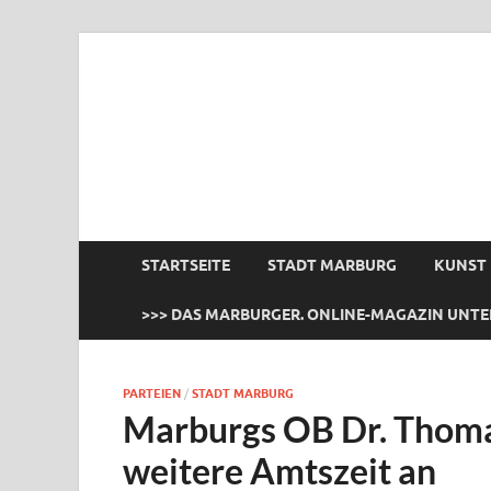
das Marburger.
Online-Magazin
STARTSEITE
STADT MARBURG
KUNST
>>> DAS MARBURGER. ONLINE-MAGAZIN UNTE
PARTEIEN
/
STADT MARBURG
Marburgs OB Dr. Thomas 
weitere Amtszeit an