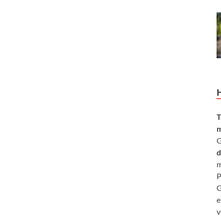
T
m
G
d
m
P
G
e
v