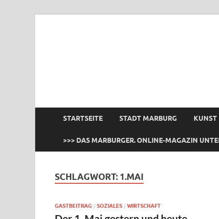
das Marburger.
Online-Magazin
STARTSEITE
STADT MARBURG
KUNST
>>> DAS MARBURGER. ONLINE-MAGAZIN UNTE
SCHLAGWORT:
1.MAI
GASTBEITRAG
/
SOZIALES
/
WIRTSCHAFT
Der 1. Mai gestern und heute