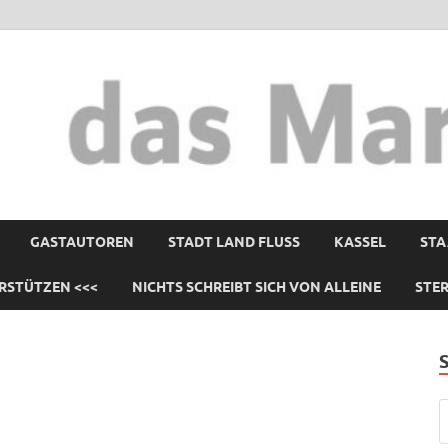
GASTAUTOREN
STADT LAND FLUSS
KASSEL
STA
RSTÜTZEN <<<
NICHTS SCHREIBT SICH VON ALLEINE
STE