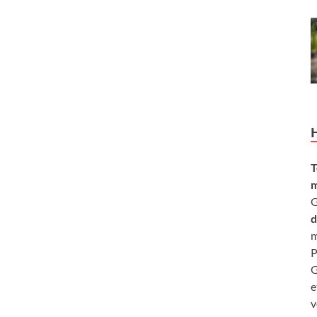
T
m
G
d
m
P
G
e
v