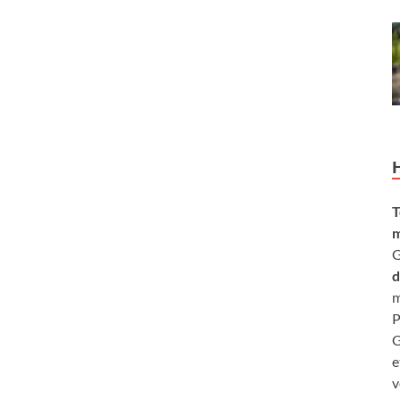
T
m
G
d
m
P
G
e
v