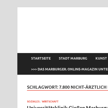
das Marburger.
Online-Magazin
STARTSEITE
STADT MARBURG
KUNST
>>> DAS MARBURGER. ONLINE-MAGAZIN UNTE
SCHLAGWORT:
7.800 NICHT-ÄRZTLICH
SOZIALES
/
WIRTSCHAFT
Universitätsklinik Gießen Marburg: