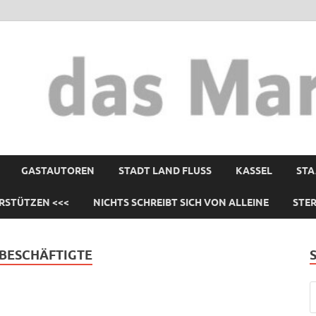
GASTAUTOREN
STADT LAND FLUSS
KASSEL
STA
RSTÜTZEN <<<
NICHTS SCHREIBT SICH VON ALLEINE
STE
 BESCHÄFTIGTE