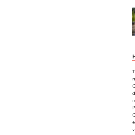
T
m
G
d
m
P
G
e
v