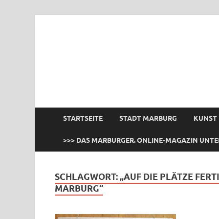
das Marburger.
Online-Magazin
STARTSEITE
STADT MARBURG
KUNST
>>> DAS MARBURGER. ONLINE-MAGAZIN UNTE
SCHLAGWORT:
„AUF DIE PLÄTZE FERT
MARBURG“