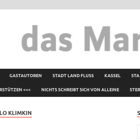
GASTAUTOREN
STADT LAND FLUSS
KASSEL
STA
RSTÜTZEN <<<
NICHTS SCHREIBT SICH VON ALLEINE
STE
O KLIMKIN