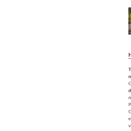
T
m
G
d
m
P
G
e
v