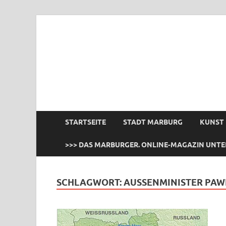
das Marburger.
Online-Magazin
STARTSEITE
STADT MARBURG
KUNST
>>> DAS MARBURGER. ONLINE-MAGAZIN UNTE
SCHLAGWORT:
AUSSENMINISTER PAWL