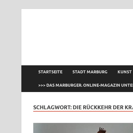
das Marburger.
Online-Magazin
STARTSEITE
STADT MARBURG
KUNST
>>> DAS MARBURGER. ONLINE-MAGAZIN UNTE
SCHLAGWORT:
DIE RÜCKKEHR DER K