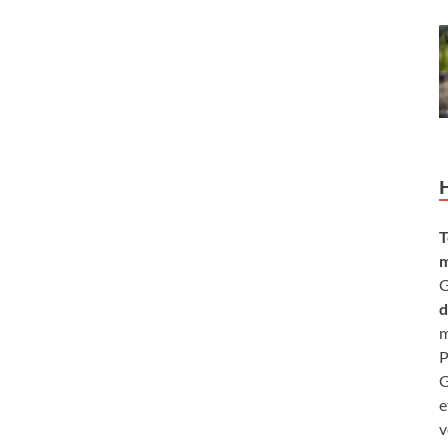
T
m
G
d
m
P
G
e
v