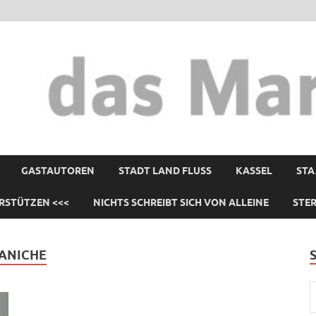
GASTAUTOREN
STADT LAND FLUSS
KASSEL
STA
RSTÜTZEN <<<
NICHTS SCHREIBT SICH VON ALLEINE
STE
RANICHE