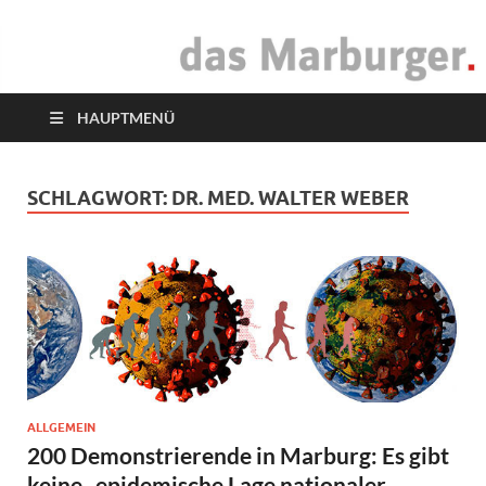
das Marburger.
Online-Magazin
HAUPTMENÜ
SCHLAGWORT:
DR. MED. WALTER WEBER
ALLGEMEIN
200 Demonstrierende in Marburg: Es gibt
keine „epidemische Lage nationaler