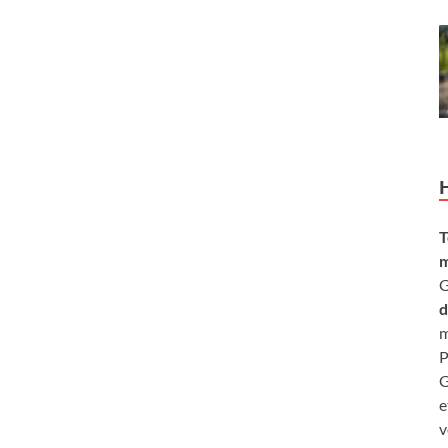
T
m
G
d
m
P
G
e
v