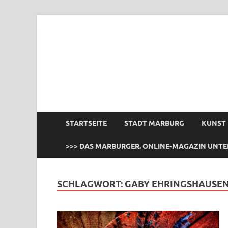
das Marburger.
Online-Magazin
STARTSEITE
STADT MARBURG
KUNST
>>> DAS MARBURGER. ONLINE-MAGAZIN UNTE
SCHLAGWORT:
GABY EHRINGSHAUSE