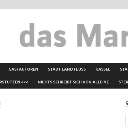
GASTAUTOREN
STADT LAND FLUSS
KASSEL
STA
RSTÜTZEN <<<
NICHTS SCHREIBT SICH VON ALLEINE
STE
N