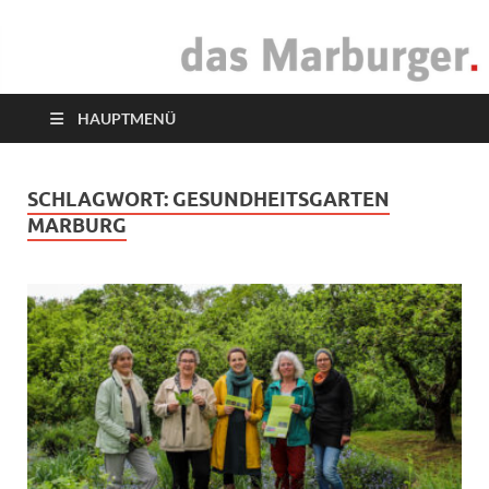
das Marburger.
Online-Magazin
HAUPTMENÜ
SCHLAGWORT:
GESUNDHEITSGARTEN
MARBURG