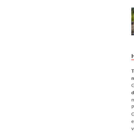
T
m
G
d
m
P
G
e
v