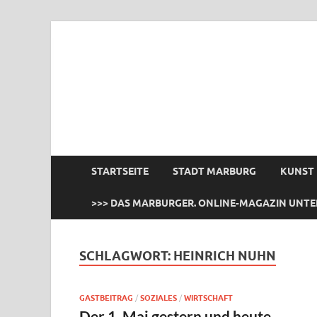
das Marburger.
Online-Magazin
STARTSEITE
STADT MARBURG
KUNST
>>> DAS MARBURGER. ONLINE-MAGAZIN UNTE
SCHLAGWORT:
HEINRICH NUHN
GASTBEITRAG
/
SOZIALES
/
WIRTSCHAFT
Der 1. Mai gestern und heute