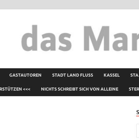
GASTAUTOREN
STADT LAND FLUSS
KASSEL
STA
RSTÜTZEN <<<
NICHTS SCHREIBT SICH VON ALLEINE
STE