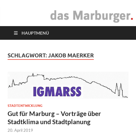
das Marburger.
Online-Magazin
HAUPTMENÜ
SCHLAGWORT:
JAKOB MAERKER
STADTENTWICKLUNG
Gut für Marburg – Vorträge über
Stadtklima und Stadtplanung
20. April 2019