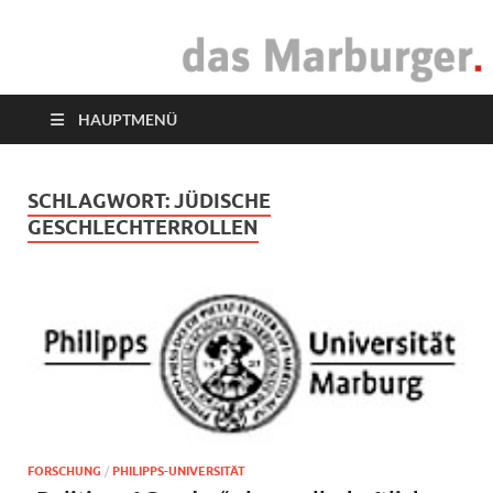
das Marburger.
Online-Magazin
HAUPTMENÜ
SCHLAGWORT:
JÜDISCHE
GESCHLECHTERROLLEN
FORSCHUNG
/
PHILIPPS-UNIVERSITÄT