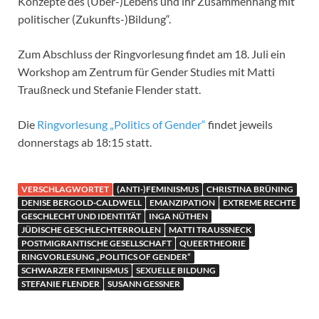
Konzepte des (Über-)Lebens und ihr Zusammenhang mit
politischer (Zukunfts-)Bildung“.
Zum Abschluss der Ringvorlesung findet am 18. Juli ein
Workshop am Zentrum für Gender Studies mit Matti
Traußneck und Stefanie Flender statt.
Die
Ringvorlesung „Politics of Gender“
findet jeweils
donnerstags ab 18:15 statt.
VERSCHLAGWORTET
(ANTI-)FEMINISMUS
CHRISTINA BRÜNING
DENISE BERGOLD-CALDWELL
EMANZIPATION
EXTREME RECHTE
GESCHLECHT UND IDENTITÄT
INGA NÜTHEN
JÜDISCHE GESCHLECHTERROLLEN
MATTI TRAUSSNECK
POSTMIGRANTISCHE GESELLSCHAFT
QUEERTHEORIE
RINGVORLESUNG „POLITICS OF GENDER“
SCHWARZER FEMINISMUS
SEXUELLE BILDUNG
STEFANIE FLENDER
SUSANN GESSNER