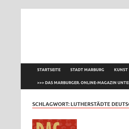
das Marburger.
Online-Magazin
STARTSEITE
STADT MARBURG
KUNST
>>> DAS MARBURGER. ONLINE-MAGAZIN UNTE
SCHLAGWORT:
LUTHERSTÄDTE DEUT