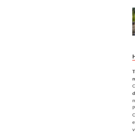
T
m
G
d
m
P
G
e
v