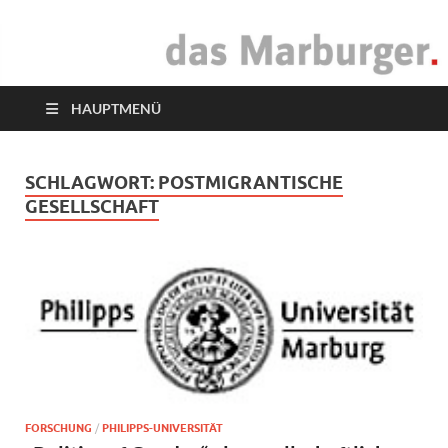
das Marburger.
Online-Magazin
HAUPTMENÜ
SCHLAGWORT:
POSTMIGRANTISCHE
GESELLSCHAFT
FORSCHUNG
/
PHILIPPS-UNIVERSITÄT